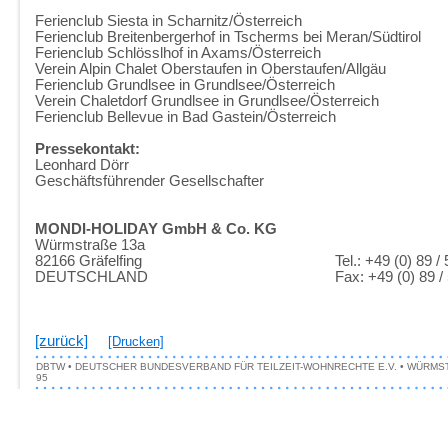
Ferienclub Siesta in Scharnitz/Österreich
Ferienclub Breitenbergerhof in Tscherms bei Meran/Südtirol
Ferienclub Schlösslhof in Axams/Österreich
Verein Alpin Chalet Oberstaufen in Oberstaufen/Allgäu
Ferienclub Grundlsee in Grundlsee/Österreich
Verein Chaletdorf Grundlsee in Grundlsee/Österreich
Ferienclub Bellevue in Bad Gastein/Österreich
Pressekontakt:
Leonhard Dörr
Geschäftsführender Gesellschafter
MONDI-HOLIDAY GmbH & Co. KG
Würmstraße 13a
82166 Gräfelfing
Tel.: +49 (0) 89 /
DEUTSCHLAND
Fax: +49 (0) 89 /
[zurück]
[Drucken]
DBTW • DEUTSCHER BUNDESVERBAND FÜR TEILZEIT-WOHNRECHTE E.V. • WÜRMSTRASSE 1
5