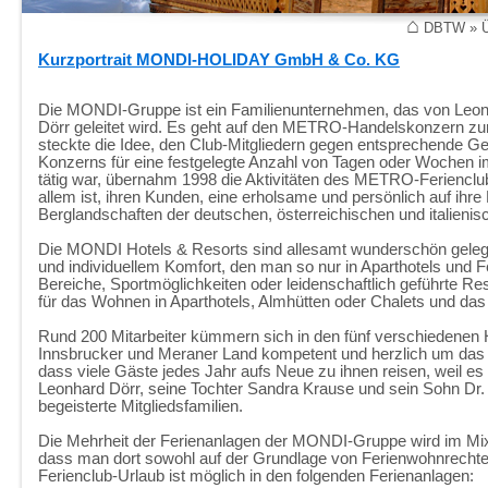
⌂
DBTW
»
Kurzportrait MONDI-HOLIDAY GmbH & Co. KG
Die MONDI-Gruppe ist ein Familienunternehmen, das von Leonh
Dörr geleitet wird. Es geht auf den METRO-Handelskonzern zu
steckte die Idee, den Club-Mitgliedern gegen entsprechende
Konzerns für eine festgelegte Anzahl von Tagen oder Wochen 
tätig war, übernahm 1998 die Aktivitäten des METRO-Ferienclu
allem ist, ihren Kunden, eine erholsame und persönlich auf ihr
Berglandschaften der deutschen, österreichischen und italienis
Die MONDI Hotels & Resorts sind allesamt wunderschön gelegen
und individuellem Komfort, den man so nur in Aparthotels und F
Bereiche, Sportmöglichkeiten oder leidenschaftlich geführte R
für das Wohnen in Aparthotels, Almhütten oder Chalets und da
Rund 200 Mitarbeiter kümmern sich in den fünf verschiedenen 
Innsbrucker und Meraner Land kompetent und herzlich um das W
dass viele Gäste jedes Jahr aufs Neue zu ihnen reisen, weil es 
Leonhard Dörr, seine Tochter Sandra Krause und sein Sohn Dr.
begeisterte Mitgliedsfamilien.
Die Mehrheit der Ferienanlagen der MONDI-Gruppe wird im Mix
dass man dort sowohl auf der Grundlage von Ferienwohnrechten 
Ferienclub-Urlaub ist möglich in den folgenden Ferienanlagen: