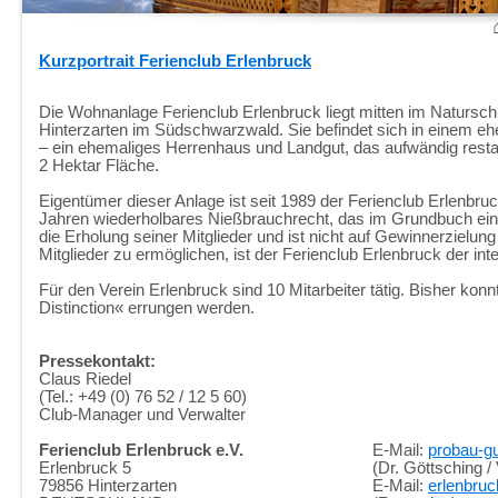
Kurzportrait Ferienclub Erlenbruck
Die Wohnanlage Ferienclub Erlenbruck liegt mitten im Natursch
Hinterzarten im Südschwarzwald. Sie befindet sich in einem e
– ein ehemaliges Herrenhaus und Landgut, das aufwändig restau
2 Hektar Fläche.
Eigentümer dieser Anlage ist seit 1989 der Ferienclub Erlenbru
Jahren wiederholbares Nießbrauchrecht, das im Grundbuch einge
die Erholung seiner Mitglieder und ist nicht auf Gewinnerzielu
Mitglieder zu ermöglichen, ist der Ferienclub Erlenbruck der i
Für den Verein Erlenbruck sind 10 Mitarbeiter tätig. Bisher kon
Distinction« errungen werden.
Pressekontakt:
Claus Riedel
(Tel.: +49 (0) 76 52 / 12 5 60)
Club-Manager und Verwalter
Ferienclub Erlenbruck e.V.
E-Mail:
probau-gu
Erlenbruck 5
(Dr. Göttsching /
79856 Hinterzarten
E-Mail:
erlenbru