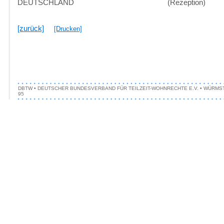
DEUTSCHLAND
(Rezeption)
[zurück]
[Drucken]
DBTW • DEUTSCHER BUNDESVERBAND FÜR TEILZEIT-WOHNRECHTE E.V. • WÜRMSTRASSE 1
5